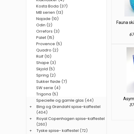
Kosta Boda (37)
MB serien (13)
Najade (10)
Fauna skå
Odin (2)
Orrefors (3)
67
Palet (15)
Provence (5)
Quadro (2)
Rolf (10)
Shape (3)
Skjold (5)
Spring (2)
Sukker fløde (7)
SW serie (4)
Trigona (5)
Asymet
Specielle og gamle glas
(44)
37
+
Bing og Grøndahl spise-kaffestel
(404)
+
Royal Copenhagen spise-kaffestel
(260)
+
Tyske spise- kaffestel
(72)