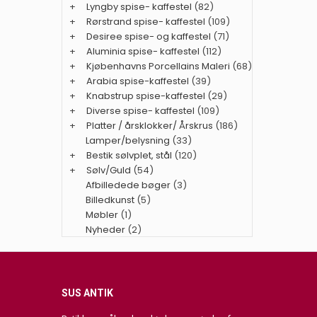
+
Lyngby spise- kaffestel
(82)
+
Rørstrand spise- kaffestel
(109)
+
Desiree spise- og kaffestel
(71)
+
Aluminia spise- kaffestel
(112)
+
Kjøbenhavns Porcellains Maleri
(68)
+
Arabia spise-kaffestel
(39)
+
Knabstrup spise-kaffestel
(29)
+
Diverse spise- kaffestel
(109)
+
Platter / årsklokker/ Årskrus
(186)
Lamper/belysning
(33)
+
Bestik sølvplet, stål
(120)
+
Sølv/Guld
(54)
Afbilledede bøger
(3)
Billedkunst
(5)
Møbler
(1)
Nyheder
(2)
SUS ANTIK