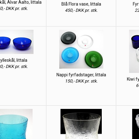
skål, Alvar Aalto, Iittala
Blå Flora vase, Iittala
Fyr
0,- DKK pr. stk.
450,- DKK pr. stk.
22
ylleskål, Iittala
0,- DKK pr. stk.
Nappi fyrfadstager, Iittala
Kiwi f
150,- DKK pr. stk.
6