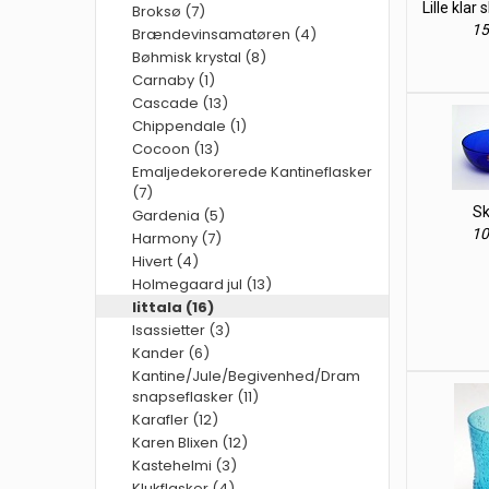
Lille klar 
Broksø (7)
15
Brændevinsamatøren (4)
Bøhmisk krystal (8)
Carnaby (1)
Cascade (13)
Chippendale (1)
Cocoon (13)
Emaljedekorerede Kantineflasker
(7)
Sk
Gardenia (5)
10
Harmony (7)
Hivert (4)
Holmegaard jul (13)
Iittala (16)
Isassietter (3)
Kander (6)
Kantine/Jule/Begivenhed/Dram
snapseflasker (11)
Karafler (12)
Karen Blixen (12)
Kastehelmi (3)
Klukflasker (4)