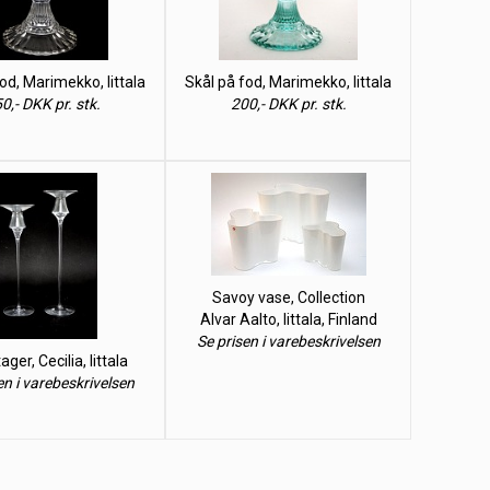
od, Marimekko, Iittala
Skål på fod, Marimekko, Iittala
0,- DKK pr. stk.
200,- DKK pr. stk.
Savoy vase, Collection
Alvar Aalto, Iittala, Finland
Se prisen i varebeskrivelsen
ger, Cecilia, Iittala
en i varebeskrivelsen