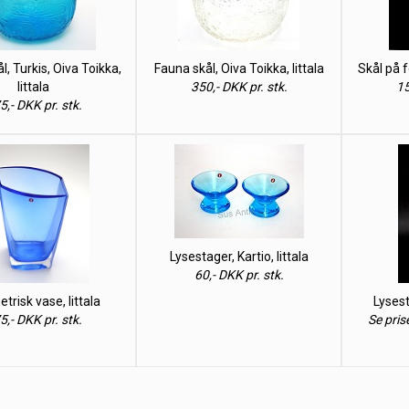
l, Turkis, Oiva Toikka,
Fauna skål, Oiva Toikka, Iittala
Skål på f
Iittala
350,- DKK pr. stk.
15
5,- DKK pr. stk.
Lysestager, Kartio, Iittala
60,- DKK pr. stk.
risk vase, Iittala
Lysesta
5,- DKK pr. stk.
Se pris