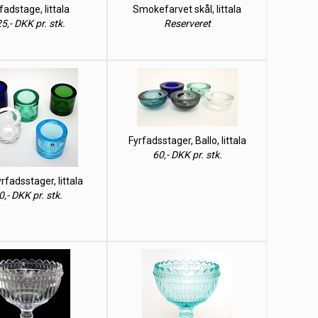
fadstage, Iittala
Smokefarvet skål, Iittala
5,- DKK pr. stk.
Reserveret
Fyrfadsstager, Ballo, Iittala
60,- DKK pr. stk.
yrfadsstager, Iittala
0,- DKK pr. stk.