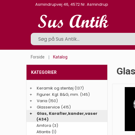
Asmindrupvej 46, 4572 Nr. Asmindrup
Forside
Katalog
Glas
KATEGORIER
+
Keramik og stentøj
(137)
+
Figurer. Kgl. B&G, mm.
(145)
+
Varia
(150)
+
Glasservice
(415)
+
Glas, Karafler,kander,vaser
(434)
Amfora (3)
Atlantis (1)