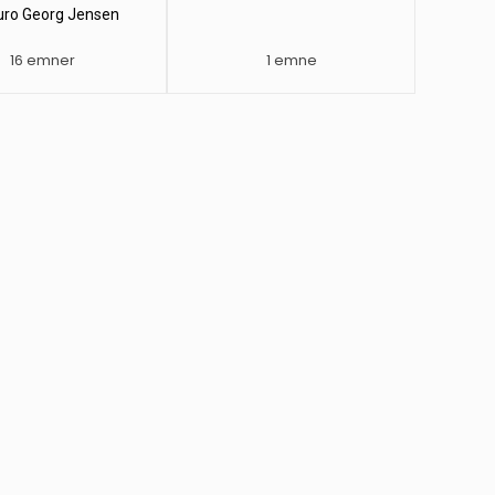
uro Georg Jensen
16 emner
1 emne