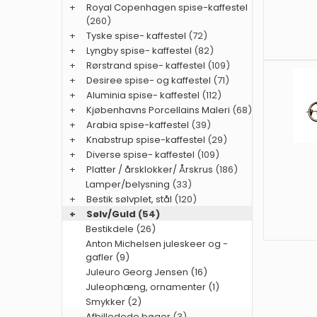
+
Royal Copenhagen spise-kaffestel
(260)
+
Tyske spise- kaffestel
(72)
+
Lyngby spise- kaffestel
(82)
+
Rørstrand spise- kaffestel
(109)
+
Desiree spise- og kaffestel
(71)
+
Aluminia spise- kaffestel
(112)
+
Kjøbenhavns Porcellains Maleri
(68)
+
Arabia spise-kaffestel
(39)
+
Knabstrup spise-kaffestel
(29)
+
Diverse spise- kaffestel
(109)
+
Platter / årsklokker/ Årskrus
(186)
Lamper/belysning
(33)
+
Bestik sølvplet, stål
(120)
+
Sølv/Guld
(54)
Bestikdele (26)
Anton Michelsen juleskeer og -
gafler (9)
Juleuro Georg Jensen (16)
Juleophæng, ornamenter (1)
Smykker (2)
Afbilledede bøger
(3)