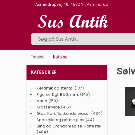
Asmindrupvej 46, 4572 Nr. Asmindrup
Forside
Katalog
Søl
KATEGORIER
+
Keramik og stentøj
(137)
+
Figurer. Kgl. B&G, mm.
(145)
+
Varia
(150)
+
Glasservice
(415)
+
Glas, Karafler,kander,vaser
(434)
Specielle og gamle glas
(44)
+
Bing og Grøndahl spise-kaffestel
(404)