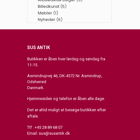
Billedkunst
(5)
Møbler
(1)
Nyheder
(6)
SUS ANTIK
Butikken er åben hver lørdag og søndag fra
11-15.
Asmindrupvej 46, DK-4572 Nr. Asmindrup,
Odsherred
Danmark.
Hjemmesiden og telefon er åben alle dage.
Det er altid muligt at besøge butikken efter
aftale.
Tlf : +45 28 89 68 07
Email:
sus@susantik.dk