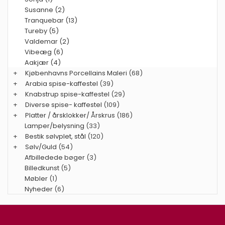
Susanne (2)
Tranquebar (13)
Tureby (5)
Valdemar (2)
Vibeæg (6)
Aakjær (4)
+
Kjøbenhavns Porcellains Maleri
(68)
+
Arabia spise-kaffestel
(39)
+
Knabstrup spise-kaffestel
(29)
+
Diverse spise- kaffestel
(109)
+
Platter / årsklokker/ Årskrus
(186)
Lamper/belysning
(33)
+
Bestik sølvplet, stål
(120)
+
Sølv/Guld
(54)
Afbilledede bøger
(3)
Billedkunst
(5)
Møbler
(1)
Nyheder
(6)