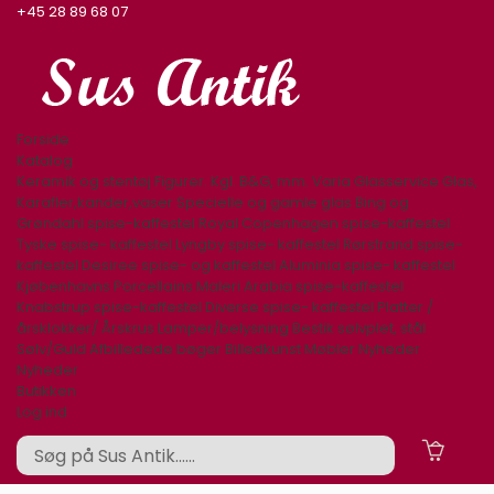
+45 28 89 68 07
Forside
Katalog
Keramik og stentøj
Figurer. Kgl. B&G, mm.
Varia
Glasservice
Glas,
Karafler,kander,vaser
Specielle og gamle glas
Bing og
Grøndahl spise-kaffestel
Royal Copenhagen spise-kaffestel
Tyske spise- kaffestel
Lyngby spise- kaffestel
Rørstrand spise-
kaffestel
Desiree spise- og kaffestel
Aluminia spise- kaffestel
Kjøbenhavns Porcellains Maleri
Arabia spise-kaffestel
Knabstrup spise-kaffestel
Diverse spise- kaffestel
Platter /
årsklokker/ Årskrus
Lamper/belysning
Bestik sølvplet, stål
Sølv/Guld
Afbilledede bøger
Billedkunst
Møbler
Nyheder
Nyheder
Butikken
Log ind