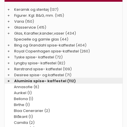
+
Keramik og stentøj
(137)
+
Figurer. Kgl. B&G, mm.
(145)
+
Varia
(150)
+
Glasservice
(415)
+
Glas, Karafler,kander,vaser
(434)
Specielle og gamle glas
(44)
+
Bing og Grøndahl spise-kaffestel
(404)
+
Royal Copenhagen spise-kaffestel
(260)
+
Tyske spise- kaffestel
(72)
+
Lyngby spise- kaffestel
(82)
+
Rørstrand spise- kaffestel
(109)
+
Desiree spise- og kaffestel
(71)
+
Aluminia spise- kaffestel
(112)
Annasofie (6)
Aurikel (1)
Bellona (1)
Birthe (1)
Blaa Cenerarier (2)
Blåkant (1)
Camilla (2)