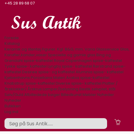
+45 28 89 68 07
Forside
Katalog
Keramik og stentøj
Figurer. Kgl. B&G, mm.
Varia
Glasservice
Glas,
Karafler,kander,vaser
Specielle og gamle glas
Bing og
Grøndahl spise-kaffestel
Royal Copenhagen spise-kaffestel
Tyske spise- kaffestel
Lyngby spise- kaffestel
Rørstrand spise-
kaffestel
Desiree spise- og kaffestel
Aluminia spise- kaffestel
Kjøbenhavns Porcellains Maleri
Arabia spise-kaffestel
Knabstrup spise-kaffestel
Diverse spise- kaffestel
Platter /
årsklokker/ Årskrus
Lamper/belysning
Bestik sølvplet, stål
Sølv/Guld
Afbilledede bøger
Billedkunst
Møbler
Nyheder
Nyheder
Butikken
Log ind