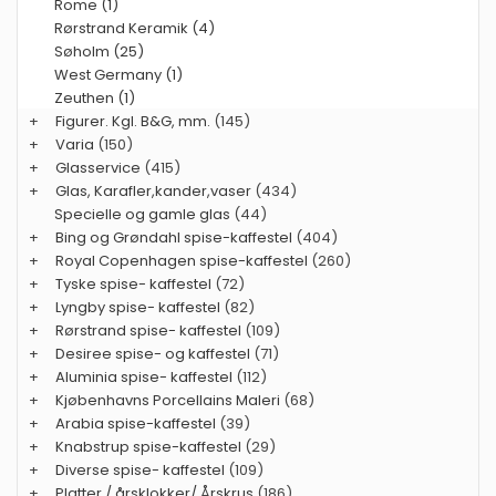
Rome (1)
Rørstrand Keramik (4)
Søholm (25)
West Germany (1)
Zeuthen (1)
+
Figurer. Kgl. B&G, mm.
(145)
+
Varia
(150)
+
Glasservice
(415)
+
Glas, Karafler,kander,vaser
(434)
Specielle og gamle glas
(44)
+
Bing og Grøndahl spise-kaffestel
(404)
+
Royal Copenhagen spise-kaffestel
(260)
+
Tyske spise- kaffestel
(72)
+
Lyngby spise- kaffestel
(82)
+
Rørstrand spise- kaffestel
(109)
+
Desiree spise- og kaffestel
(71)
+
Aluminia spise- kaffestel
(112)
+
Kjøbenhavns Porcellains Maleri
(68)
+
Arabia spise-kaffestel
(39)
+
Knabstrup spise-kaffestel
(29)
+
Diverse spise- kaffestel
(109)
+
Platter / årsklokker/ Årskrus
(186)