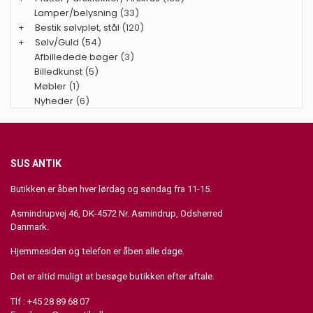
Lamper/belysning
(33)
+
Bestik sølvplet, stål
(120)
+
Sølv/Guld
(54)
Afbilledede bøger
(3)
Billedkunst
(5)
Møbler
(1)
Nyheder
(6)
SUS ANTIK
Butikken er åben hver lørdag og søndag fra 11-15.
Asmindrupvej 46, DK-4572 Nr. Asmindrup, Odsherred
Danmark.
Hjemmesiden og telefon er åben alle dage.
Det er altid muligt at besøge butikken efter aftale.
Tlf : +45 28 89 68 07