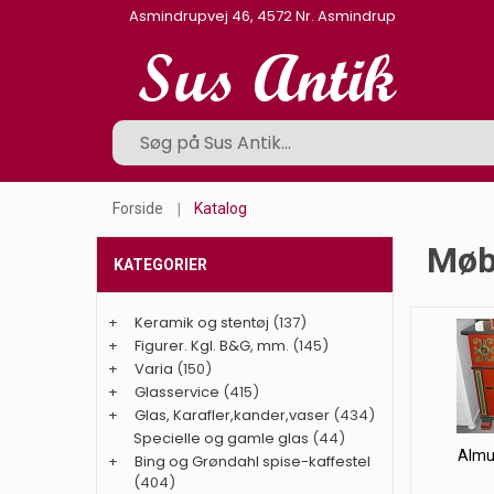
Asmindrupvej 46, 4572 Nr. Asmindrup
Forside
Katalog
Møb
KATEGORIER
+
Keramik og stentøj
(137)
+
Figurer. Kgl. B&G, mm.
(145)
+
Varia
(150)
+
Glasservice
(415)
+
Glas, Karafler,kander,vaser
(434)
Specielle og gamle glas
(44)
Almu
+
Bing og Grøndahl spise-kaffestel
(404)