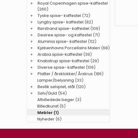
+
Royal Copenhagen spise-kaffestel
(260)
+
Tyske spise- kaffestel
(72)
+
Lyngby spise- kaffestel
(82)
+
Rørstrand spise- kaffestel
(109)
+
Desiree spise- og kaffestel
(71)
+
Aluminia spise- kaffestel
(112)
+
Kjøbenhavns Porcellains Maleri
(68)
+
Arabia spise-kaffestel
(39)
+
Knabstrup spise-kaffestel
(29)
+
Diverse spise- kaffestel
(109)
+
Platter / årsklokker/ Årskrus
(186)
Lamper/belysning
(33)
+
Bestik sølvplet, stål
(120)
+
Sølv/Guld
(54)
Afbilledede bøger
(3)
Billedkunst
(5)
Møbler
(1)
Nyheder
(6)