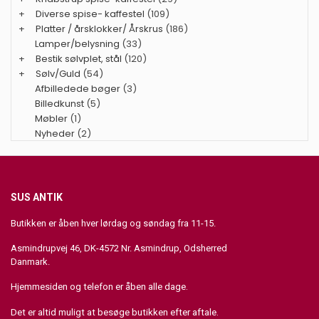
+
Diverse spise- kaffestel
(109)
+
Platter / årsklokker/ Årskrus
(186)
Lamper/belysning
(33)
+
Bestik sølvplet, stål
(120)
+
Sølv/Guld
(54)
Afbilledede bøger
(3)
Billedkunst
(5)
Møbler
(1)
Nyheder
(2)
SUS ANTIK
Butikken er åben hver lørdag og søndag fra 11-15.
Asmindrupvej 46, DK-4572 Nr. Asmindrup, Odsherred
Danmark.
Hjemmesiden og telefon er åben alle dage.
Det er altid muligt at besøge butikken efter aftale.