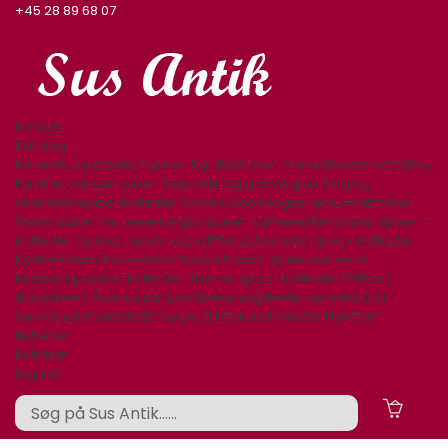
+45 28 89 68 07
Forside
Katalog
Keramik og stentøj
Figurer. Kgl. B&G, mm.
Varia
Glasservice
Glas,
Karafler,kander,vaser
Specielle og gamle glas
Bing og
Grøndahl spise-kaffestel
Royal Copenhagen spise-kaffestel
Tyske spise- kaffestel
Lyngby spise- kaffestel
Rørstrand spise-
kaffestel
Desiree spise- og kaffestel
Aluminia spise- kaffestel
Kjøbenhavns Porcellains Maleri
Arabia spise-kaffestel
Knabstrup spise-kaffestel
Diverse spise- kaffestel
Platter /
årsklokker/ Årskrus
Lamper/belysning
Bestik sølvplet, stål
Sølv/Guld
Afbilledede bøger
Billedkunst
Møbler
Nyheder
Nyheder
Butikken
Log ind