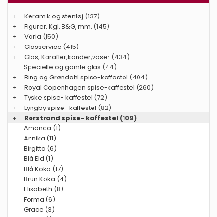
+
Keramik og stentøj
(137)
+
Figurer. Kgl. B&G, mm.
(145)
+
Varia
(150)
+
Glasservice
(415)
+
Glas, Karafler,kander,vaser
(434)
Specielle og gamle glas
(44)
+
Bing og Grøndahl spise-kaffestel
(404)
+
Royal Copenhagen spise-kaffestel
(260)
+
Tyske spise- kaffestel
(72)
+
Lyngby spise- kaffestel
(82)
+
Rørstrand spise- kaffestel
(109)
Amanda (1)
Annika (11)
Birgitta (6)
Blå Eld (1)
Blå Koka (17)
Brun Koka (4)
Elisabeth (8)
Forma (6)
Grace (3)