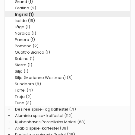
Grand (1)
Gratina (2)
Ingrid (1)
Isolde (15)
Låga (1)
Nordica (1)
Panera (1)
Pomona (2)
Quattro Bianco (1)
Sabina (1)
Sierra (1)
Silja (1)
Silja (Marianne Westman) (3)
Sundborn (8)
Taffel (4)
Troja (2)
Tuna (3)
+
Desiree spise- og kaffestel
(71)
+
Aluminia spise- kaffestel
(112)
+
Kjøbenhavns Porcellains Maleri
(68)
+
Arabia spise-kaffestel
(39)
+
Knabstrup spise-kaffestel
(29)