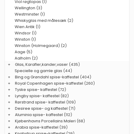
Viol røgtopas (1)
Wellington (3)
Westminster (1)
Whiskyglas med målesæk (2)
Wien Antik (1)
Windsor (1)
Winston (1)
Winston (Holmegaard) (2)
Aage (5)
Aalholm (2)
+
Glas, Karafler,kander,vaser
(435)
Specielle og gamle glas
(44)
+
Bing og Grøndahl spise-kaffestel
(404)
+
Royal Copenhagen spise-kaffestel
(260)
+
Tyske spise- kaffestel
(72)
+
Lyngby spise- kaffestel
(82)
+
Rørstrand spise- kaffestel
(109)
+
Desiree spise- og kaffestel
(71)
+
Aluminia spise- kaffestel
(112)
+
Kjøbenhavns Porcellains Maleri
(68)
+
Arabia spise-kaffestel
(39)
+
Knabstrup spise-kaffestel
(29)