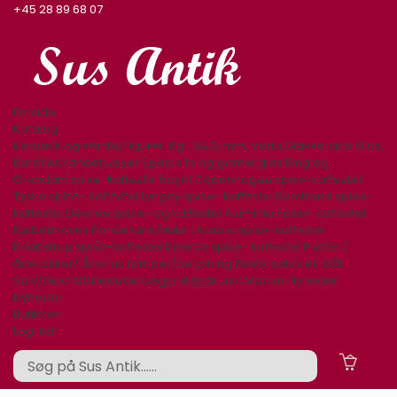
+45 28 89 68 07
Forside
Katalog
Keramik og stentøj
Figurer. Kgl. B&G, mm.
Varia
Glasservice
Glas,
Karafler,kander,vaser
Specielle og gamle glas
Bing og
Grøndahl spise-kaffestel
Royal Copenhagen spise-kaffestel
Tyske spise- kaffestel
Lyngby spise- kaffestel
Rørstrand spise-
kaffestel
Desiree spise- og kaffestel
Aluminia spise- kaffestel
Kjøbenhavns Porcellains Maleri
Arabia spise-kaffestel
Knabstrup spise-kaffestel
Diverse spise- kaffestel
Platter /
årsklokker/ Årskrus
Lamper/belysning
Bestik sølvplet, stål
Sølv/Guld
Afbilledede bøger
Billedkunst
Møbler
Nyheder
Nyheder
Butikken
Log ind