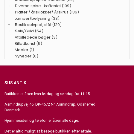
+
Diverse spise- kaffestel
(109)
+
Platter / årsklokker/ Årskrus
(186)
Lamper/belysning
(33)
+
Bestik sølvplet, stål
(120)
+
Sølv/Guld
(54)
Afbilledede bøger
(3)
Billedkunst
(5)
Møbler
(1)
Nyheder
(6)
SUS ANTIK
Butikken er åben hver lørdag og søndag fra 11-15.
Asmindrupvej 46, DK-4572 Nr. Asmindrup, Odsherred
Danmark.
Hjemmesiden og telefon er åben alle dage.
Det er altid muligt at besøge butikken efter aftale.