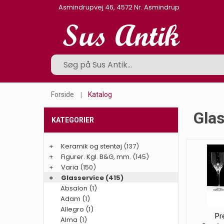
Asmindrupvej 46, 4572 Nr. Asmindrup
Forside
Katalog
Glas
KATEGORIER
+
Keramik og stentøj
(137)
+
Figurer. Kgl. B&G, mm.
(145)
+
Varia
(150)
+
Glasservice
(415)
Absalon (1)
Adam (1)
Allegro (1)
Pr
Alma (1)