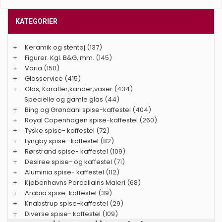
KATEGORIER
+
Keramik og stentøj
(137)
+
Figurer. Kgl. B&G, mm.
(145)
+
Varia
(150)
+
Glasservice
(415)
+
Glas, Karafler,kander,vaser
(434)
Specielle og gamle glas
(44)
+
Bing og Grøndahl spise-kaffestel
(404)
+
Royal Copenhagen spise-kaffestel
(260)
+
Tyske spise- kaffestel
(72)
+
Lyngby spise- kaffestel
(82)
+
Rørstrand spise- kaffestel
(109)
+
Desiree spise- og kaffestel
(71)
+
Aluminia spise- kaffestel
(112)
+
Kjøbenhavns Porcellains Maleri
(68)
+
Arabia spise-kaffestel
(39)
+
Knabstrup spise-kaffestel
(29)
+
Diverse spise- kaffestel
(109)