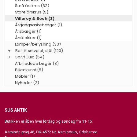
Små årskrus (32)
Store årskrus (5)
Villeroy & Boch (3)
Årgangsaskebæger (1)
Årsbæger (1)
Årsklokker (1)
Lamper/belysning
(33)
+
Bestik sølvplet, stål
(120)
+
Sølv/Guld
(54)
Afbilledede bøger
(3)
Billedkunst
(5)
Møbler
(1)
Nyheder
(2)
SUS ANTIK
Butikken er åben hver lørdag og søndag fra 11-15.
Asmindrupvej 46, DK-4572 Nr. Asmindrup, Odsherred