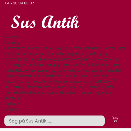
+45 28 89 68 07
Forside
Katalog
Keramik og stentøj
Figurer. Kgl. B&G, mm.
Varia
Glasservice
Glas,
Karafler,kander,vaser
Specielle og gamle glas
Bing og
Grøndahl spise-kaffestel
Royal Copenhagen spise-kaffestel
Tyske spise- kaffestel
Lyngby spise- kaffestel
Rørstrand spise-
kaffestel
Desiree spise- og kaffestel
Aluminia spise- kaffestel
Kjøbenhavns Porcellains Maleri
Arabia spise-kaffestel
Knabstrup spise-kaffestel
Diverse spise- kaffestel
Platter /
årsklokker/ Årskrus
Lamper/belysning
Bestik sølvplet, stål
Sølv/Guld
Afbilledede bøger
Billedkunst
Møbler
Nyheder
Nyheder
Butikken
Log ind