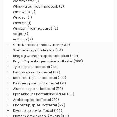
Westminster (1)
Whiskyglas med målesæk (2)
Wien Antik (1)
Windsor (1)
Winston (1)
Winston (Holmegaard) (2)
Aage (5)
Aalholm (2)
+
Glas, Karafler,kander,vaser
(434)
Specielle og gamle glas
(44)
+
Bing og Grøndahl spise-kaffestel
(404)
+
Royal Copenhagen spise-kaffestel
(260)
+
Tyske spise- kaffestel
(72)
+
Lyngby spise- kaffestel
(82)
+
Rørstrand spise- kaffestel
(109)
+
Desiree spise- og kaffestel
(71)
+
Aluminia spise- kaffestel
(112)
+
Kjøbenhavns Porcellains Maleri
(68)
+
Arabia spise-kaffestel
(39)
+
Knabstrup spise-kaffestel
(29)
+
Diverse spise- kaffestel
(109)
+
Platter / årsklokker/ Årskrus
(186)