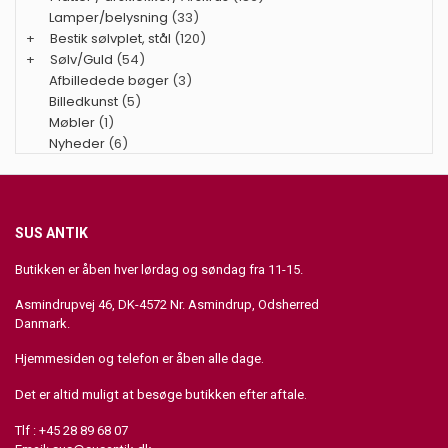
Lamper/belysning
(33)
+
Bestik sølvplet, stål
(120)
+
Sølv/Guld
(54)
Afbilledede bøger
(3)
Billedkunst
(5)
Møbler
(1)
Nyheder
(6)
SUS ANTIK
Butikken er åben hver lørdag og søndag fra 11-15.
Asmindrupvej 46, DK-4572 Nr. Asmindrup, Odsherred
Danmark.
Hjemmesiden og telefon er åben alle dage.
Det er altid muligt at besøge butikken efter aftale.
Tlf : +45 28 89 68 07