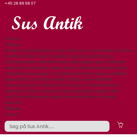
+45 28 89 68 07
Forside
Katalog
Keramik og stentøj
Figurer. Kgl. B&G, mm.
Varia
Glasservice
Glas,
Karafler,kander,vaser
Specielle og gamle glas
Bing og
Grøndahl spise-kaffestel
Royal Copenhagen spise-kaffestel
Tyske spise- kaffestel
Lyngby spise- kaffestel
Rørstrand spise-
kaffestel
Desiree spise- og kaffestel
Aluminia spise- kaffestel
Kjøbenhavns Porcellains Maleri
Arabia spise-kaffestel
Knabstrup spise-kaffestel
Diverse spise- kaffestel
Platter /
årsklokker/ Årskrus
Lamper/belysning
Bestik sølvplet, stål
Sølv/Guld
Afbilledede bøger
Billedkunst
Møbler
Nyheder
Nyheder
Butikken
Log ind