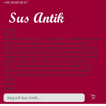
+45 28 89 68 07
Forside
Katalog
Keramik og stentøj
Figurer. Kgl. B&G, mm.
Varia
Glasservice
Glas,
Karafler,kander,vaser
Specielle og gamle glas
Bing og
Grøndahl spise-kaffestel
Royal Copenhagen spise-kaffestel
Tyske spise- kaffestel
Lyngby spise- kaffestel
Rørstrand spise-
kaffestel
Desiree spise- og kaffestel
Aluminia spise- kaffestel
Kjøbenhavns Porcellains Maleri
Arabia spise-kaffestel
Knabstrup spise-kaffestel
Diverse spise- kaffestel
Platter /
årsklokker/ Årskrus
Lamper/belysning
Bestik sølvplet, stål
Sølv/Guld
Afbilledede bøger
Billedkunst
Møbler
Nyheder
Nyheder
Butikken
Log ind