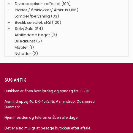
+
Diverse spise- kaffestel
(109)
+
Platter / årsklokker/ Årskrus
(186)
Lamper/belysning
(33)
+
Bestik sølvplet, stål
(120)
+
Sølv/Guld
(54)
Afbilledede bøger
(3)
Billedkunst
(5)
Møbler
(1)
Nyheder
(2)
SUS ANTIK
Butikken er åben hver lørdag og søndag fra 11-15.
Asmindrupvej 46, DK-4572 Nr. Asmindrup, Odsherred
Danmark.
Hjemmesiden og telefon er åben alle dage.
Det er altid muligt at besøge butikken efter aftale.