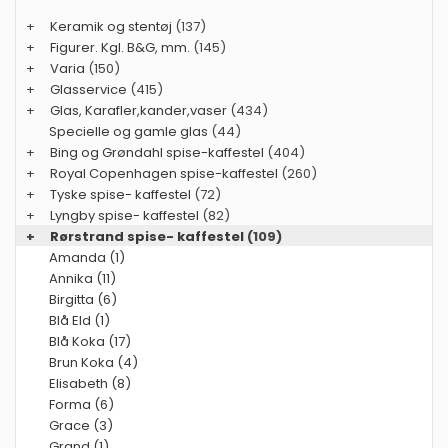
+
Keramik og stentøj
(137)
+
Figurer. Kgl. B&G, mm.
(145)
+
Varia
(150)
+
Glasservice
(415)
+
Glas, Karafler,kander,vaser
(434)
Specielle og gamle glas
(44)
+
Bing og Grøndahl spise-kaffestel
(404)
+
Royal Copenhagen spise-kaffestel
(260)
+
Tyske spise- kaffestel
(72)
+
Lyngby spise- kaffestel
(82)
+
Rørstrand spise- kaffestel
(109)
Amanda (1)
Annika (11)
Birgitta (6)
Blå Eld (1)
Blå Koka (17)
Brun Koka (4)
Elisabeth (8)
Forma (6)
Grace (3)
Grand (1)