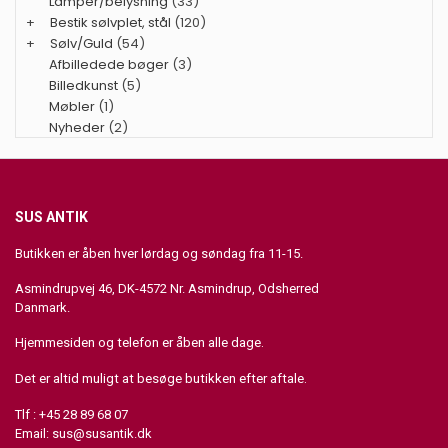
Lamper/belysning
(33)
+
Bestik sølvplet, stål
(120)
+
Sølv/Guld
(54)
Afbilledede bøger
(3)
Billedkunst
(5)
Møbler
(1)
Nyheder
(2)
SUS ANTIK
Butikken er åben hver lørdag og søndag fra 11-15.
Asmindrupvej 46, DK-4572 Nr. Asmindrup, Odsherred
Danmark.
Hjemmesiden og telefon er åben alle dage.
Det er altid muligt at besøge butikken efter aftale.
Tlf : +45 28 89 68 07
Email:
sus@susantik.dk