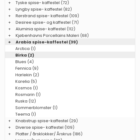
+
Tyske spise- kaffestel
(72)
+
Lyngby spise- kaffestel
(82)
+
Rørstrand spise- kaffestel
(109)
+
Desiree spise- og kaffestel
(71)
+
Aluminia spise- kaffestel
(112)
+
Kjøbenhavns Porcellains Maleri
(68)
+
Arabia spise-kaffestel
(39)
Arctica (1)
Birka (2)
Blues (4)
Fennica (9)
Harlekin (2)
Karelia (5)
Kosmos (1)
Rosmarin (1)
Ruska (12)
Sommerblomster (1)
Teema (1)
+
Knabstrup spise-kaffestel
(29)
+
Diverse spise- kaffestel
(109)
+
Platter / årsklokker/ Årskrus
(186)