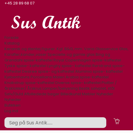
+45 28 89 68 07
Forside
Katalog
Keramik og stentøj
Figurer. Kgl. B&G, mm.
Varia
Glasservice
Glas,
Karafler,kander,vaser
Specielle og gamle glas
Bing og
Grøndahl spise-kaffestel
Royal Copenhagen spise-kaffestel
Tyske spise- kaffestel
Lyngby spise- kaffestel
Rørstrand spise-
kaffestel
Desiree spise- og kaffestel
Aluminia spise- kaffestel
Kjøbenhavns Porcellains Maleri
Arabia spise-kaffestel
Knabstrup spise-kaffestel
Diverse spise- kaffestel
Platter /
årsklokker/ Årskrus
Lamper/belysning
Bestik sølvplet, stål
Sølv/Guld
Afbilledede bøger
Billedkunst
Møbler
Nyheder
Nyheder
Butikken
Log ind