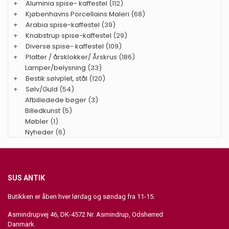
+
Aluminia spise- kaffestel
(112)
+
Kjøbenhavns Porcellains Maleri
(68)
+
Arabia spise-kaffestel
(39)
+
Knabstrup spise-kaffestel
(29)
+
Diverse spise- kaffestel
(109)
+
Platter / årsklokker/ Årskrus
(186)
Lamper/belysning
(33)
+
Bestik sølvplet, stål
(120)
+
Sølv/Guld
(54)
Afbilledede bøger
(3)
Billedkunst
(5)
Møbler
(1)
Nyheder
(6)
SUS ANTIK
Butikken er åben hver lørdag og søndag fra 11-15.
Asmindrupvej 46, DK-4572 Nr. Asmindrup, Odsherred
Danmark.