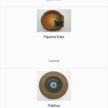
P.Ipsens Enke
1 emne
Palshus