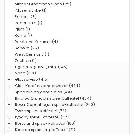
Michael Andersen & søn (22)
P.Ipsens Enke (1)
Palshus (3)
Peder Hald (1)
Plum (1)
Rome (1)
Rørstrand Keramik (4)
Søholm (25)
West Germany (1)
Zeuthen (1)
+
Figurer. Kgl. B&G, mm.
(145)
+
Varia
(150)
+
Glasservice
(415)
+
Glas, Karafler,kander,vaser
(434)
Specielle og gamle glas
(44)
+
Bing og Grøndahl spise-kaffestel
(404)
+
Royal Copenhagen spise-kaffestel
(260)
+
Tyske spise- kaffestel
(72)
+
Lyngby spise- kaffestel
(82)
+
Rørstrand spise- kaffestel
(109)
+
Desiree spise- og kaffestel
(71)