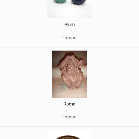
Plum
1 emne
Rome
1 emne