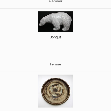
4 emner
Johgus
1 emne