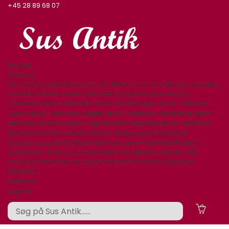
+45 28 89 68 07
Forside
Katalog
Keramik og stentøj
Figurer. Kgl. B&G, mm.
Varia
Glasservice
Glas,
Karafler,kander,vaser
Specielle og gamle glas
Bing og
Grøndahl spise-kaffestel
Royal Copenhagen spise-kaffestel
Tyske spise- kaffestel
Lyngby spise- kaffestel
Rørstrand spise-
kaffestel
Desiree spise- og kaffestel
Aluminia spise- kaffestel
Kjøbenhavns Porcellains Maleri
Arabia spise-kaffestel
Knabstrup spise-kaffestel
Diverse spise- kaffestel
Platter /
årsklokker/ Årskrus
Lamper/belysning
Bestik sølvplet, stål
Sølv/Guld
Afbilledede bøger
Billedkunst
Møbler
Nyheder
Nyheder
Butikken
Log ind