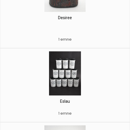
Desiree
1 emne
Eslau
1 emne