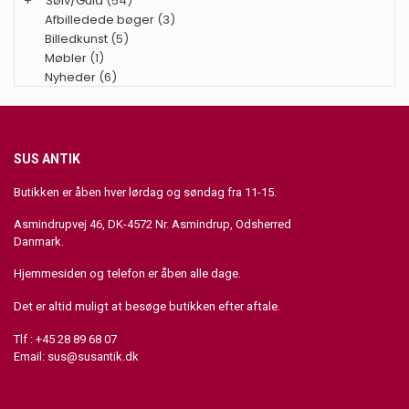
+
Sølv/Guld
(54)
Afbilledede bøger
(3)
Billedkunst
(5)
Møbler
(1)
Nyheder
(6)
SUS ANTIK
Butikken er åben hver lørdag og søndag fra 11-15.
Asmindrupvej 46, DK-4572 Nr. Asmindrup, Odsherred
Danmark.
Hjemmesiden og telefon er åben alle dage.
Det er altid muligt at besøge butikken efter aftale.
Tlf : +45 28 89 68 07
Email:
sus@susantik.dk