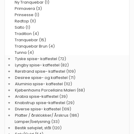
Ny Tranquebar (1)
Primavera (3)
Prinsesse (1)
Rødtop (11)
Salto (1)
Tradition (4)
Tranquebar (15)
Tranquebar Brun (4)
Tunna (4)
+
Tyske spise- kaffestel
(72)
+
Lyngby spise- kaffestel
(82)
+
Rørstrand spise- kaffestel
(109)
+
Desiree spise- og kaffestel
(71)
+
Aluminia spise- kaffestel
(112)
+
Kjøbenhavns Porcellains Maleri
(68)
+
Arabia spise-kaffestel
(39)
+
Knabstrup spise-kaffestel
(29)
+
Diverse spise- kaffestel
(109)
+
Platter / årsklokker/ Årskrus
(186)
Lamper/belysning
(33)
+
Bestik sølvplet, stål
(120)