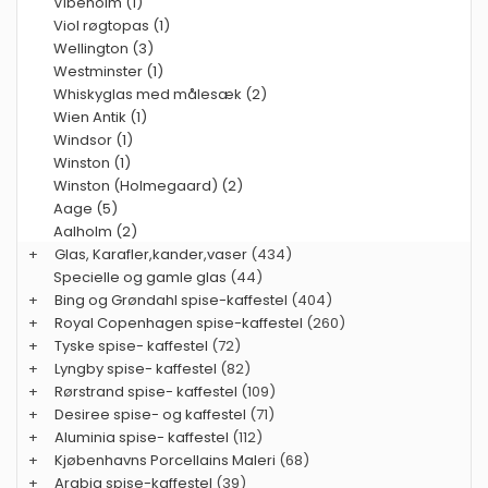
Vibeholm (1)
Viol røgtopas (1)
Wellington (3)
Westminster (1)
Whiskyglas med målesæk (2)
Wien Antik (1)
Windsor (1)
Winston (1)
Winston (Holmegaard) (2)
Aage (5)
Aalholm (2)
+
Glas, Karafler,kander,vaser
(434)
Specielle og gamle glas
(44)
+
Bing og Grøndahl spise-kaffestel
(404)
+
Royal Copenhagen spise-kaffestel
(260)
+
Tyske spise- kaffestel
(72)
+
Lyngby spise- kaffestel
(82)
+
Rørstrand spise- kaffestel
(109)
+
Desiree spise- og kaffestel
(71)
+
Aluminia spise- kaffestel
(112)
+
Kjøbenhavns Porcellains Maleri
(68)
+
Arabia spise-kaffestel
(39)