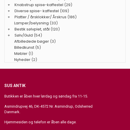
+
Knabstrup spise-kaffestel
(29)
+
Diverse spise- kaffestel
(109)
+
Platter / årsklokker/ Årskrus
(186)
Lamper/belysning
(33)
+
Bestik sølvplet, stål
(120)
+
Sølv/Guld
(54)
Afbilledede bøger
(3)
Billedkunst
(5)
Møbler
(1)
Nyheder
(2)
SUS ANTIK
Butikken er åben hver lørdag og søndag fra 11-15.
Asmindrupvej 46, DK-4572 Nr. Asmindrup, Odsherred
Danmark.
Hjemmesiden og telefon er åben alle dage.