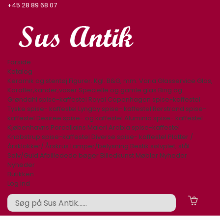
+45 28 89 68 07
Forside
Katalog
Keramik og stentøj
Figurer. Kgl. B&G, mm.
Varia
Glasservice
Glas,
Karafler,kander,vaser
Specielle og gamle glas
Bing og
Grøndahl spise-kaffestel
Royal Copenhagen spise-kaffestel
Tyske spise- kaffestel
Lyngby spise- kaffestel
Rørstrand spise-
kaffestel
Desiree spise- og kaffestel
Aluminia spise- kaffestel
Kjøbenhavns Porcellains Maleri
Arabia spise-kaffestel
Knabstrup spise-kaffestel
Diverse spise- kaffestel
Platter /
årsklokker/ Årskrus
Lamper/belysning
Bestik sølvplet, stål
Sølv/Guld
Afbilledede bøger
Billedkunst
Møbler
Nyheder
Nyheder
Butikken
Log ind