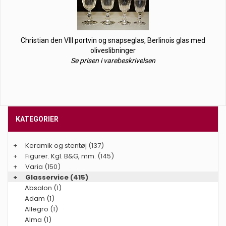
Christian den VIII portvin og snapseglas, Berlinois glas med
oliveslibninger
Se prisen i varebeskrivelsen
KATEGORIER
+
Keramik og stentøj
(137)
+
Figurer. Kgl. B&G, mm.
(145)
+
Varia
(150)
+
Glasservice
(415)
Absalon (1)
Adam (1)
Allegro (1)
Alma (1)