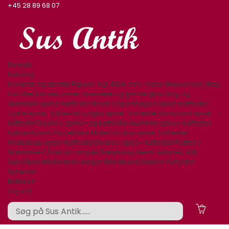
+45 28 89 68 07
Forside
Katalog
Keramik og stentøj
Figurer. Kgl. B&G, mm.
Varia
Glasservice
Glas,
Karafler,kander,vaser
Specielle og gamle glas
Bing og
Grøndahl spise-kaffestel
Royal Copenhagen spise-kaffestel
Tyske spise- kaffestel
Lyngby spise- kaffestel
Rørstrand spise-
kaffestel
Desiree spise- og kaffestel
Aluminia spise- kaffestel
Kjøbenhavns Porcellains Maleri
Arabia spise-kaffestel
Knabstrup spise-kaffestel
Diverse spise- kaffestel
Platter /
årsklokker/ Årskrus
Lamper/belysning
Bestik sølvplet, stål
Sølv/Guld
Afbilledede bøger
Billedkunst
Møbler
Nyheder
Nyheder
Butikken
Log ind