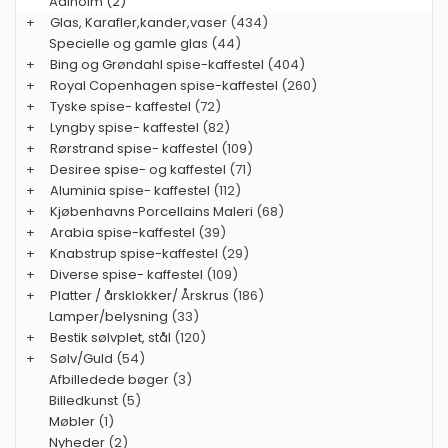
Aalholm (2)
+
Glas, Karafler,kander,vaser
(434)
Specielle og gamle glas
(44)
+
Bing og Grøndahl spise-kaffestel
(404)
+
Royal Copenhagen spise-kaffestel
(260)
+
Tyske spise- kaffestel
(72)
+
Lyngby spise- kaffestel
(82)
+
Rørstrand spise- kaffestel
(109)
+
Desiree spise- og kaffestel
(71)
+
Aluminia spise- kaffestel
(112)
+
Kjøbenhavns Porcellains Maleri
(68)
+
Arabia spise-kaffestel
(39)
+
Knabstrup spise-kaffestel
(29)
+
Diverse spise- kaffestel
(109)
+
Platter / årsklokker/ Årskrus
(186)
Lamper/belysning
(33)
+
Bestik sølvplet, stål
(120)
+
Sølv/Guld
(54)
Afbilledede bøger
(3)
Billedkunst
(5)
Møbler
(1)
Nyheder
(2)