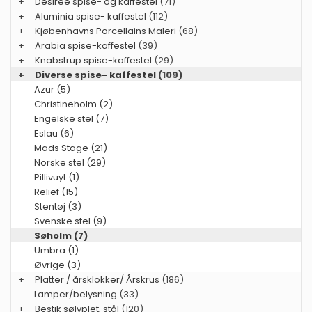
+
Desiree spise- og kaffestel
(71)
+
Aluminia spise- kaffestel
(112)
+
Kjøbenhavns Porcellains Maleri
(68)
+
Arabia spise-kaffestel
(39)
+
Knabstrup spise-kaffestel
(29)
+
Diverse spise- kaffestel
(109)
Azur (5)
Christineholm (2)
Engelske stel (7)
Eslau (6)
Mads Stage (21)
Norske stel (29)
Pillivuyt (1)
Relief (15)
Stentøj (3)
Svenske stel (9)
Søholm (7)
Umbra (1)
Øvrige (3)
+
Platter / årsklokker/ Årskrus
(186)
Lamper/belysning
(33)
+
Bestik sølvplet, stål
(120)