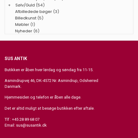
+
Sølv/Guld
(54)
Afbilledede bøger
(3)
Billedkunst
(5)
Møbler
(1)
Nyheder
(6)
SUS ANTIK
Butikken er åben hver lørdag og søndag fra 11-15.
Asmindrupvej 46, DK-4572 Nr. Asmindrup, Odsherred
Danmark.
Hjemmesiden og telefon er åben alle dage.
Det er altid muligt at besøge butikken efter aftale.
Tlf : +45 28 89 68 07
Email:
sus@susantik.dk