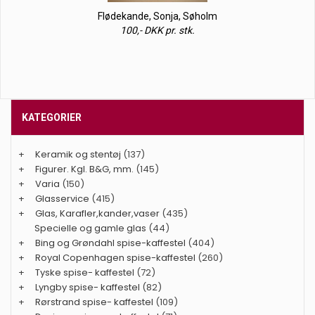
Flødekande, Sonja, Søholm
100,- DKK pr. stk.
KATEGORIER
+
Keramik og stentøj
(137)
+
Figurer. Kgl. B&G, mm.
(145)
+
Varia
(150)
+
Glasservice
(415)
+
Glas, Karafler,kander,vaser
(435)
Specielle og gamle glas
(44)
+
Bing og Grøndahl spise-kaffestel
(404)
+
Royal Copenhagen spise-kaffestel
(260)
+
Tyske spise- kaffestel
(72)
+
Lyngby spise- kaffestel
(82)
+
Rørstrand spise- kaffestel
(109)