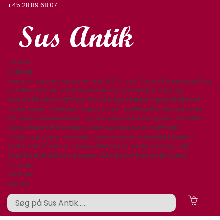
+45 28 89 68 07
Forside
Katalog
Keramik og stentøj
Figurer. Kgl. B&G, mm.
Varia
Glasservice
Glas,
Karafler,kander,vaser
Specielle og gamle glas
Bing og
Grøndahl spise-kaffestel
Royal Copenhagen spise-kaffestel
Tyske spise- kaffestel
Lyngby spise- kaffestel
Rørstrand spise-
kaffestel
Desiree spise- og kaffestel
Aluminia spise- kaffestel
Kjøbenhavns Porcellains Maleri
Arabia spise-kaffestel
Knabstrup spise-kaffestel
Diverse spise- kaffestel
Platter /
årsklokker/ Årskrus
Lamper/belysning
Bestik sølvplet, stål
Sølv/Guld
Afbilledede bøger
Billedkunst
Møbler
Nyheder
Nyheder
Butikken
Log ind