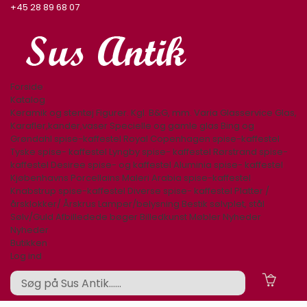
+45 28 89 68 07
Forside
Katalog
Keramik og stentøj
Figurer. Kgl. B&G, mm.
Varia
Glasservice
Glas,
Karafler,kander,vaser
Specielle og gamle glas
Bing og
Grøndahl spise-kaffestel
Royal Copenhagen spise-kaffestel
Tyske spise- kaffestel
Lyngby spise- kaffestel
Rørstrand spise-
kaffestel
Desiree spise- og kaffestel
Aluminia spise- kaffestel
Kjøbenhavns Porcellains Maleri
Arabia spise-kaffestel
Knabstrup spise-kaffestel
Diverse spise- kaffestel
Platter /
årsklokker/ Årskrus
Lamper/belysning
Bestik sølvplet, stål
Sølv/Guld
Afbilledede bøger
Billedkunst
Møbler
Nyheder
Nyheder
Butikken
Log ind