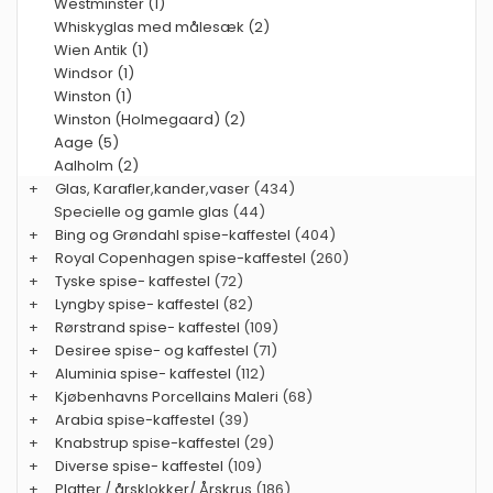
Westminster (1)
Whiskyglas med målesæk (2)
Wien Antik (1)
Windsor (1)
Winston (1)
Winston (Holmegaard) (2)
Aage (5)
Aalholm (2)
+
Glas, Karafler,kander,vaser
(434)
Specielle og gamle glas
(44)
+
Bing og Grøndahl spise-kaffestel
(404)
+
Royal Copenhagen spise-kaffestel
(260)
+
Tyske spise- kaffestel
(72)
+
Lyngby spise- kaffestel
(82)
+
Rørstrand spise- kaffestel
(109)
+
Desiree spise- og kaffestel
(71)
+
Aluminia spise- kaffestel
(112)
+
Kjøbenhavns Porcellains Maleri
(68)
+
Arabia spise-kaffestel
(39)
+
Knabstrup spise-kaffestel
(29)
+
Diverse spise- kaffestel
(109)
+
Platter / årsklokker/ Årskrus
(186)