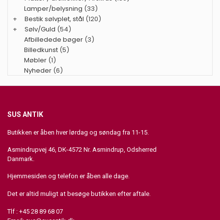
Lamper/belysning
(33)
+
Bestik sølvplet, stål
(120)
+
Sølv/Guld
(54)
Afbilledede bøger
(3)
Billedkunst
(5)
Møbler
(1)
Nyheder
(6)
SUS ANTIK
Butikken er åben hver lørdag og søndag fra 11-15.
Asmindrupvej 46, DK-4572 Nr. Asmindrup, Odsherred
Danmark.
Hjemmesiden og telefon er åben alle dage.
Det er altid muligt at besøge butikken efter aftale.
Tlf : +45 28 89 68 07