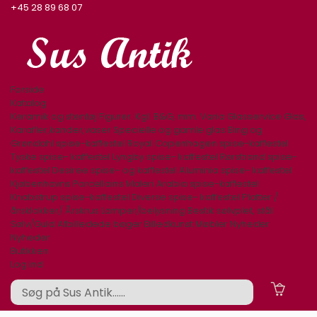
+45 28 89 68 07
Forside
Katalog
Keramik og stentøj
Figurer. Kgl. B&G, mm.
Varia
Glasservice
Glas,
Karafler,kander,vaser
Specielle og gamle glas
Bing og
Grøndahl spise-kaffestel
Royal Copenhagen spise-kaffestel
Tyske spise- kaffestel
Lyngby spise- kaffestel
Rørstrand spise-
kaffestel
Desiree spise- og kaffestel
Aluminia spise- kaffestel
Kjøbenhavns Porcellains Maleri
Arabia spise-kaffestel
Knabstrup spise-kaffestel
Diverse spise- kaffestel
Platter /
årsklokker/ Årskrus
Lamper/belysning
Bestik sølvplet, stål
Sølv/Guld
Afbilledede bøger
Billedkunst
Møbler
Nyheder
Nyheder
Butikken
Log ind