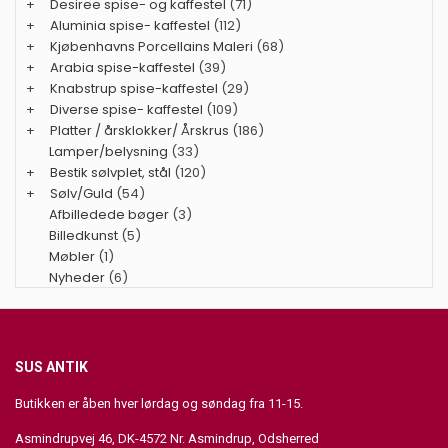
+
Desiree spise- og kaffestel
(71)
+
Aluminia spise- kaffestel
(112)
+
Kjøbenhavns Porcellains Maleri
(68)
+
Arabia spise-kaffestel
(39)
+
Knabstrup spise-kaffestel
(29)
+
Diverse spise- kaffestel
(109)
+
Platter / årsklokker/ Årskrus
(186)
Lamper/belysning
(33)
+
Bestik sølvplet, stål
(120)
+
Sølv/Guld
(54)
Afbilledede bøger
(3)
Billedkunst
(5)
Møbler
(1)
Nyheder
(6)
SUS ANTIK
Butikken er åben hver lørdag og søndag fra 11-15.
Asmindrupvej 46, DK-4572 Nr. Asmindrup, Odsherred