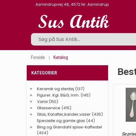
Asmindrupvej 46, 4572 Nr. Asmindrup
Forside
Katalog
Best
KATEGORIER
+
Keramik og stentøj
(137)
+
Figurer. Kgl. B&G, mm.
(145)
+
Varia
(150)
+
Glasservice
(415)
+
Glas, Karafler,kander,vaser
(435)
Specielle og gamle glas
(44)
+
Bing og Grøndahl spise-kaffestel
(404)
Se pris