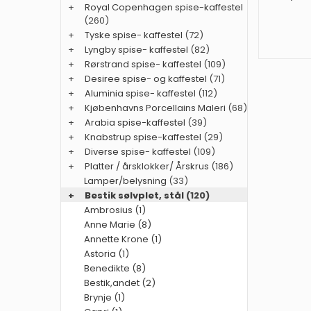
+
Royal Copenhagen spise-kaffestel
(260)
+
Tyske spise- kaffestel
(72)
+
Lyngby spise- kaffestel
(82)
+
Rørstrand spise- kaffestel
(109)
+
Desiree spise- og kaffestel
(71)
+
Aluminia spise- kaffestel
(112)
+
Kjøbenhavns Porcellains Maleri
(68)
+
Arabia spise-kaffestel
(39)
+
Knabstrup spise-kaffestel
(29)
+
Diverse spise- kaffestel
(109)
+
Platter / årsklokker/ Årskrus
(186)
Lamper/belysning
(33)
+
Bestik sølvplet, stål
(120)
Ambrosius (1)
Anne Marie (8)
Annette Krone (1)
Astoria (1)
Benedikte (8)
Bestik,andet (2)
Brynje (1)