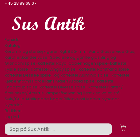
+45 28 89 68 07
Forside
Katalog
Keramik og stentøj
Figurer. Kgl. B&G, mm.
Varia
Glasservice
Glas,
Karafler,kander,vaser
Specielle og gamle glas
Bing og
Grøndahl spise-kaffestel
Royal Copenhagen spise-kaffestel
Tyske spise- kaffestel
Lyngby spise- kaffestel
Rørstrand spise-
kaffestel
Desiree spise- og kaffestel
Aluminia spise- kaffestel
Kjøbenhavns Porcellains Maleri
Arabia spise-kaffestel
Knabstrup spise-kaffestel
Diverse spise- kaffestel
Platter /
årsklokker/ Årskrus
Lamper/belysning
Bestik sølvplet, stål
Sølv/Guld
Afbilledede bøger
Billedkunst
Møbler
Nyheder
Nyheder
Butikken
Log ind