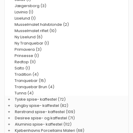
Jægersborg (3)
Lavinia (1)
Liselund (1)
Musselmalet halvblonde (2)
Musselmalet riflet (10)
Ny Liselund (6)
Ny Tranquebar (1)
Primavera (3)
Prinsesse (1)
Rødtop (11)
Salto (1)
Tradition (4)
Tranquebar (15)
Tranquebar Brun (4)
Tunna (4)
+
Tyske spise- kaffestel
(72)
+
Lyngby spise- kaffestel
(82)
+
Rørstrand spise- kaffestel
(109)
+
Desiree spise- og kaffestel
(71)
+
Aluminia spise- kaffestel
(112)
+
Kjøbenhavns Porcellains Maleri
(68)