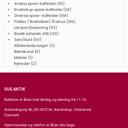
+
Arabia spise-kaffestel
(39)
+
Knabstrup spise-kaffestel
(29)
+
Diverse spise- kaffestel
(109)
+
Platter / årsklokker/ Årskrus
(186)
Lamper/belysning
(33)
+
Bestik sølvplet, stål
(120)
+
Sølv/Guld
(54)
Afbilledede bøger
(3)
Billedkunst
(5)
Møbler
(1)
Nyheder
(2)
SUS ANTIK
Butikken er åben hver lørdag og søndag fra 11-15.
Asmindrupvej 46, DK-4572 Nr. Asmindrup, Odsherred
Danmark.
Hjemmesiden og telefon er åben alle dage.