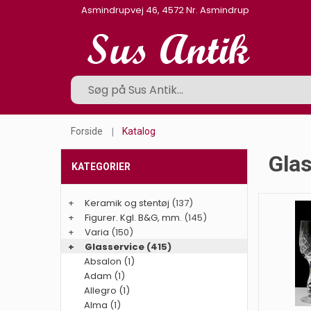
Asmindrupvej 46, 4572 Nr. Asmindrup
Forside
Katalog
Gla
KATEGORIER
+
Keramik og stentøj
(137)
+
Figurer. Kgl. B&G, mm.
(145)
+
Varia
(150)
+
Glasservice
(415)
Absalon (1)
Adam (1)
Allegro (1)
Alma (1)