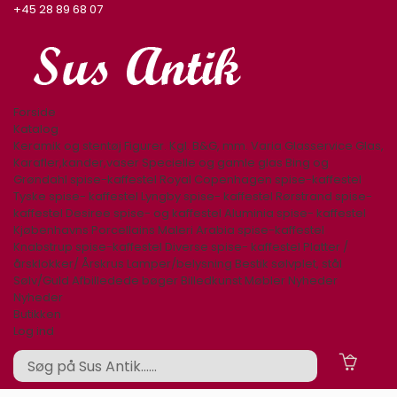
+45 28 89 68 07
Forside
Katalog
Keramik og stentøj
Figurer. Kgl. B&G, mm.
Varia
Glasservice
Glas,
Karafler,kander,vaser
Specielle og gamle glas
Bing og
Grøndahl spise-kaffestel
Royal Copenhagen spise-kaffestel
Tyske spise- kaffestel
Lyngby spise- kaffestel
Rørstrand spise-
kaffestel
Desiree spise- og kaffestel
Aluminia spise- kaffestel
Kjøbenhavns Porcellains Maleri
Arabia spise-kaffestel
Knabstrup spise-kaffestel
Diverse spise- kaffestel
Platter /
årsklokker/ Årskrus
Lamper/belysning
Bestik sølvplet, stål
Sølv/Guld
Afbilledede bøger
Billedkunst
Møbler
Nyheder
Nyheder
Butikken
Log ind