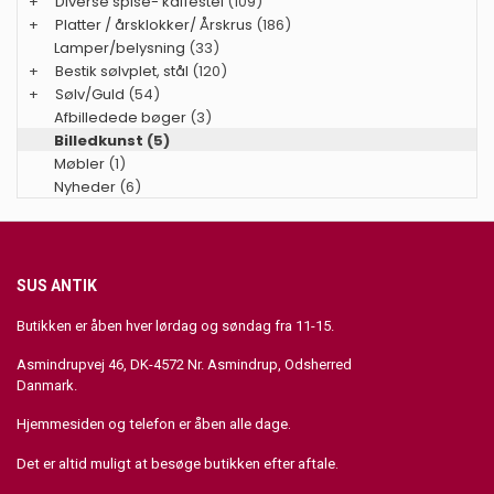
+
Diverse spise- kaffestel
(109)
+
Platter / årsklokker/ Årskrus
(186)
Lamper/belysning
(33)
+
Bestik sølvplet, stål
(120)
+
Sølv/Guld
(54)
Afbilledede bøger
(3)
Billedkunst
(5)
Møbler
(1)
Nyheder
(6)
SUS ANTIK
Butikken er åben hver lørdag og søndag fra 11-15.
Asmindrupvej 46, DK-4572 Nr. Asmindrup, Odsherred
Danmark.
Hjemmesiden og telefon er åben alle dage.
Det er altid muligt at besøge butikken efter aftale.