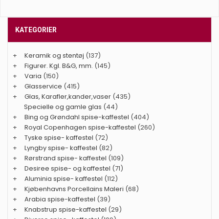
KATEGORIER
+
Keramik og stentøj
(137)
+
Figurer. Kgl. B&G, mm.
(145)
+
Varia
(150)
+
Glasservice
(415)
+
Glas, Karafler,kander,vaser
(435)
Specielle og gamle glas
(44)
+
Bing og Grøndahl spise-kaffestel
(404)
+
Royal Copenhagen spise-kaffestel
(260)
+
Tyske spise- kaffestel
(72)
+
Lyngby spise- kaffestel
(82)
+
Rørstrand spise- kaffestel
(109)
+
Desiree spise- og kaffestel
(71)
+
Aluminia spise- kaffestel
(112)
+
Kjøbenhavns Porcellains Maleri
(68)
+
Arabia spise-kaffestel
(39)
+
Knabstrup spise-kaffestel
(29)