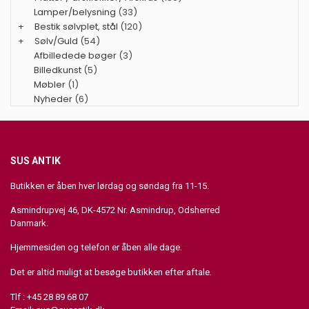
Lamper/belysning
(33)
+
Bestik sølvplet, stål
(120)
+
Sølv/Guld
(54)
Afbilledede bøger
(3)
Billedkunst
(5)
Møbler
(1)
Nyheder
(6)
SUS ANTIK
Butikken er åben hver lørdag og søndag fra 11-15.
Asmindrupvej 46, DK-4572 Nr. Asmindrup, Odsherred
Danmark.
Hjemmesiden og telefon er åben alle dage.
Det er altid muligt at besøge butikken efter aftale.
Tlf : +45 28 89 68 07