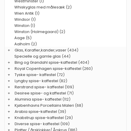
Westminster (1)
Whiskyglas med målesæk (2)
Wien Antik (1)
Windsor (1)
Winston (1)
Winston (Holmegaard) (2)
Aage (5)
Aalholm (2)
+
Glas, Karafler,kander,vaser
(434)
Specielle og gamle glas
(44)
+
Bing og Grøndahl spise-kaffestel
(404)
+
Royal Copenhagen spise-kaffestel
(260)
+
Tyske spise- kaffestel
(72)
+
Lyngby spise- kaffestel
(82)
+
Rørstrand spise- kaffestel
(109)
+
Desiree spise- og kaffestel
(71)
+
Aluminia spise- kaffestel
(112)
+
Kjøbenhavns Porcellains Maleri
(68)
+
Arabia spise-kaffestel
(39)
+
Knabstrup spise-kaffestel
(29)
+
Diverse spise- kaffestel
(109)
+
Platter / årsklokker/ Årskrus
(186)