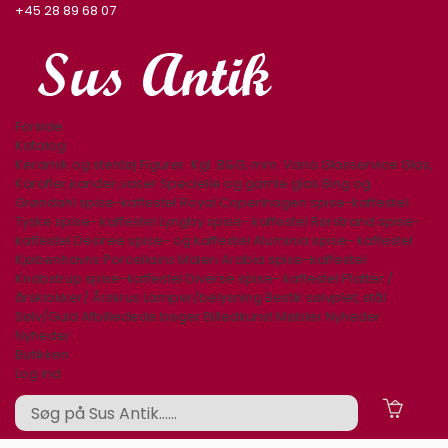
+45 28 89 68 07
Forside
Katalog
Keramik og stentøj
Figurer. Kgl. B&G, mm.
Varia
Glasservice
Glas,
Karafler,kander,vaser
Specielle og gamle glas
Bing og
Grøndahl spise-kaffestel
Royal Copenhagen spise-kaffestel
Tyske spise- kaffestel
Lyngby spise- kaffestel
Rørstrand spise-
kaffestel
Desiree spise- og kaffestel
Aluminia spise- kaffestel
Kjøbenhavns Porcellains Maleri
Arabia spise-kaffestel
Knabstrup spise-kaffestel
Diverse spise- kaffestel
Platter /
årsklokker/ Årskrus
Lamper/belysning
Bestik sølvplet, stål
Sølv/Guld
Afbilledede bøger
Billedkunst
Møbler
Nyheder
Nyheder
Butikken
Log ind