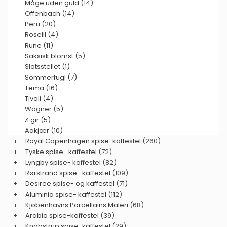
Måge uden guld (14)
Offenbach (14)
Peru (20)
Roselil (4)
Rune (11)
Saksisk blomst (5)
Slotsstellet (1)
Sommerfugl (7)
Tema (16)
Tivoli (4)
Wagner (5)
Ægir (5)
Aakjær (10)
+
Royal Copenhagen spise-kaffestel
(260)
+
Tyske spise- kaffestel
(72)
+
Lyngby spise- kaffestel
(82)
+
Rørstrand spise- kaffestel
(109)
+
Desiree spise- og kaffestel
(71)
+
Aluminia spise- kaffestel
(112)
+
Kjøbenhavns Porcellains Maleri
(68)
+
Arabia spise-kaffestel
(39)
+
Knabstrup spise-kaffestel
(29)