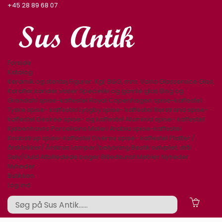
+45 28 89 68 07
Forside
Katalog
Keramik og stentøj
Figurer. Kgl. B&G, mm.
Varia
Glasservice
Glas,
Karafler,kander,vaser
Specielle og gamle glas
Bing og
Grøndahl spise-kaffestel
Royal Copenhagen spise-kaffestel
Tyske spise- kaffestel
Lyngby spise- kaffestel
Rørstrand spise-
kaffestel
Desiree spise- og kaffestel
Aluminia spise- kaffestel
Kjøbenhavns Porcellains Maleri
Arabia spise-kaffestel
Knabstrup spise-kaffestel
Diverse spise- kaffestel
Platter /
årsklokker/ Årskrus
Lamper/belysning
Bestik sølvplet, stål
Sølv/Guld
Afbilledede bøger
Billedkunst
Møbler
Nyheder
Nyheder
Butikken
Log ind