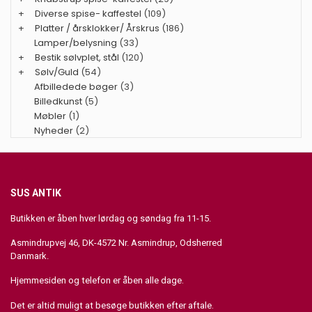
+
Diverse spise- kaffestel
(109)
+
Platter / årsklokker/ Årskrus
(186)
Lamper/belysning
(33)
+
Bestik sølvplet, stål
(120)
+
Sølv/Guld
(54)
Afbilledede bøger
(3)
Billedkunst
(5)
Møbler
(1)
Nyheder
(2)
SUS ANTIK
Butikken er åben hver lørdag og søndag fra 11-15.
Asmindrupvej 46, DK-4572 Nr. Asmindrup, Odsherred
Danmark.
Hjemmesiden og telefon er åben alle dage.
Det er altid muligt at besøge butikken efter aftale.