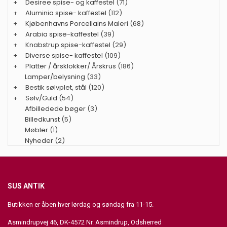
+
Desiree spise- og kaffestel
(71)
+
Aluminia spise- kaffestel
(112)
+
Kjøbenhavns Porcellains Maleri
(68)
+
Arabia spise-kaffestel
(39)
+
Knabstrup spise-kaffestel
(29)
+
Diverse spise- kaffestel
(109)
+
Platter / årsklokker/ Årskrus
(186)
Lamper/belysning
(33)
+
Bestik sølvplet, stål
(120)
+
Sølv/Guld
(54)
Afbilledede bøger
(3)
Billedkunst
(5)
Møbler
(1)
Nyheder
(2)
SUS ANTIK
Butikken er åben hver lørdag og søndag fra 11-15.
Asmindrupvej 46, DK-4572 Nr. Asmindrup, Odsherred