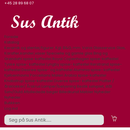
+45 28 89 68 07
Forside
Katalog
Keramik og stentøj
Figurer. Kgl. B&G, mm.
Varia
Glasservice
Glas,
Karafler,kander,vaser
Specielle og gamle glas
Bing og
Grøndahl spise-kaffestel
Royal Copenhagen spise-kaffestel
Tyske spise- kaffestel
Lyngby spise- kaffestel
Rørstrand spise-
kaffestel
Desiree spise- og kaffestel
Aluminia spise- kaffestel
Kjøbenhavns Porcellains Maleri
Arabia spise-kaffestel
Knabstrup spise-kaffestel
Diverse spise- kaffestel
Platter /
årsklokker/ Årskrus
Lamper/belysning
Bestik sølvplet, stål
Sølv/Guld
Afbilledede bøger
Billedkunst
Møbler
Nyheder
Nyheder
Butikken
Log ind