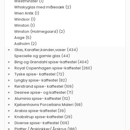
Westminster (1)
Whiskyglas med målesæk (2)
Wien Antik (1)
Windsor (1)
Winston (1)
Winston (Holmegaard) (2)
Aage (5)
Aalholm (2)
+
Glas, Karafler,kander,vaser
(434)
Specielle og gamle glas
(44)
+
Bing og Grøndahl spise-kaffestel
(404)
+
Royal Copenhagen spise-kaffestel
(260)
+
Tyske spise- kaffestel
(72)
+
Lyngby spise- kaffestel
(82)
+
Rørstrand spise- kaffestel
(109)
+
Desiree spise- og kaffestel
(71)
+
Aluminia spise- kaffestel
(112)
+
Kjøbenhavns Porcellains Maleri
(68)
+
Arabia spise-kaffestel
(39)
+
Knabstrup spise-kaffestel
(29)
+
Diverse spise- kaffestel
(109)
+
Platter / årsklokker/ Årskrus
(186)