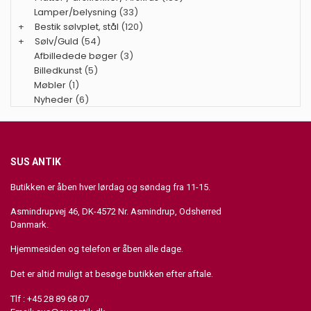
Lamper/belysning
(33)
+
Bestik sølvplet, stål
(120)
+
Sølv/Guld
(54)
Afbilledede bøger
(3)
Billedkunst
(5)
Møbler
(1)
Nyheder
(6)
SUS ANTIK
Butikken er åben hver lørdag og søndag fra 11-15.
Asmindrupvej 46, DK-4572 Nr. Asmindrup, Odsherred
Danmark.
Hjemmesiden og telefon er åben alle dage.
Det er altid muligt at besøge butikken efter aftale.
Tlf : +45 28 89 68 07