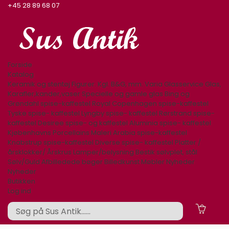
+45 28 89 68 07
Forside
Katalog
Keramik og stentøj
Figurer. Kgl. B&G, mm.
Varia
Glasservice
Glas,
Karafler,kander,vaser
Specielle og gamle glas
Bing og
Grøndahl spise-kaffestel
Royal Copenhagen spise-kaffestel
Tyske spise- kaffestel
Lyngby spise- kaffestel
Rørstrand spise-
kaffestel
Desiree spise- og kaffestel
Aluminia spise- kaffestel
Kjøbenhavns Porcellains Maleri
Arabia spise-kaffestel
Knabstrup spise-kaffestel
Diverse spise- kaffestel
Platter /
årsklokker/ Årskrus
Lamper/belysning
Bestik sølvplet, stål
Sølv/Guld
Afbilledede bøger
Billedkunst
Møbler
Nyheder
Nyheder
Butikken
Log ind